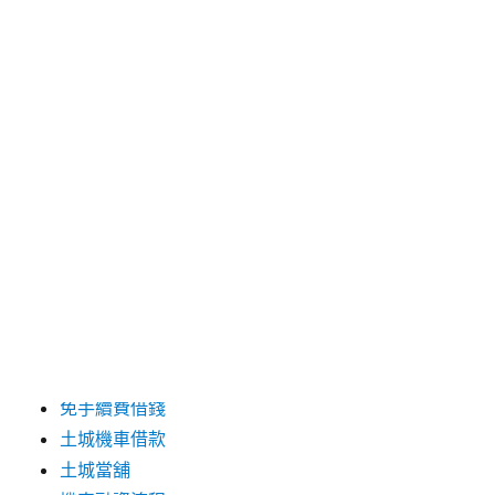
發
分
2017-08-01
土城當舖
佈
類
日
期:
搜
搜
尋
尋:
頁面
低利息典當
免手續費借錢
土城機車借款
土城當舖