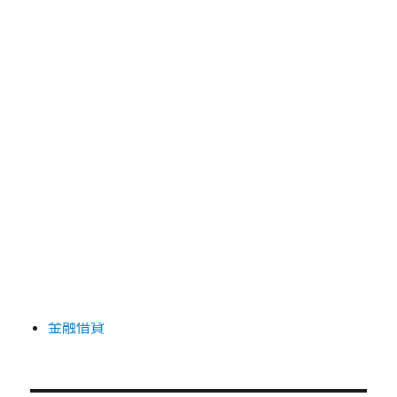
搜
搜
尋
尋:
頁面
低利息典當
免手續費借錢
土城機車借款
土城當舖
機車融資流程
金融借貸