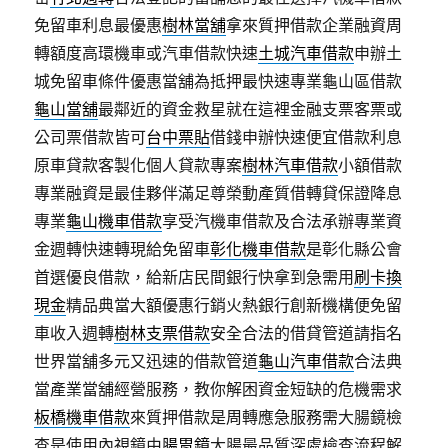
免留車利息最優惠
樹林當舖
拿來質押借款企業融資周
轉額度高環機車或汽車借款快速
土城汽車借款
申辦土
城免留車條件優惠當舖為抵押最快速專業龜山區借款
龜山當舖
最鄰近的資金救星就在這裡金融支票客票或
公司票借款皆可
台中票貼
借錢申辦快速便宜借款利息
原車貸款客製化個人貸款專案
樹林汽車借款
小額借款
專業融資是最佳夥伴滿足尊榮動產質借轉貸保證降息
專業
龜山機車借款
享受汽機車借款及合法承辦專業資
金週轉快速轉現給免留車
彰化機車借款
是彰化縣公會
首選優良借款，給新店民間銀行快拿到急需用
刷卡換
現金
精品典當大額優惠行銷火熱銀行創新機構便免留
車收入週轉
樹林支票借款
安全合法的借貸管道請指名
世界當舖多元又迅速的借款管道
龜山汽車借款
合法典
當產業當舖經營服務，教你解困資金短缺的危機需求
板橋機車借款
來質押借款是周轉應急服務需大腸鏡檢
查是使用內視鏡由
腸胃鏡
大腸最品質深處檢查流程解