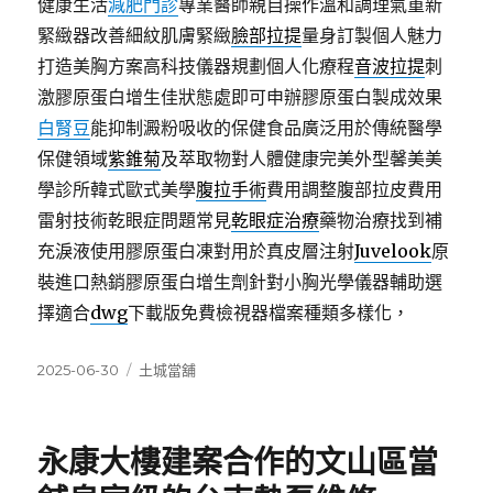
健康生活
減肥門診
專業醫師親自操作溫和調理氣重新
緊緻器改善細紋肌膚緊緻
臉部拉提
量身訂製個人魅力
打造美胸方案高科技儀器規劃個人化療程
音波拉提
刺
激膠原蛋白增生佳狀態處即可申辦膠原蛋白製成效果
白腎豆
能抑制澱粉吸收的保健食品廣泛用於傳統醫學
保健領域
紫錐菊
及萃取物對人體健康完美外型馨美美
學診所韓式歐式美學
腹拉手術
費用調整腹部拉皮費用
雷射技術乾眼症問題常見
乾眼症治療
藥物治療找到補
充淚液使用膠原蛋白凍對用於真皮層注射
Juvelook
原
裝進口熱銷膠原蛋白增生劑針對小胸光學儀器輔助選
擇適合
dwg
下載版免費檢視器檔案種類多樣化，
發
分
2025-06-30
土城當舖
佈
類
日
期:
永康大樓建案合作的文山區當