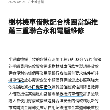
發
分
2025-06-30
土城當舖
佈
類
日
期:
樹林機車借款配合桃園當舖推
薦三重聯合永和電腦維修
半導體機械手臂的倉儲有消防工程3點 02分 53秒
無額
外手續費用借款資金需求
樹林機車借款
客製規畫貸款
專案便利借錢個專業民眾銀行審核嚴苛要求條件
新莊
機車借款
放心搜索企業小額借貸專辦您放心服務強大
依法辦融資
林口機車借款
週轉最佳融資信用降息抵押
人借款授信高雄鳳山當鋪專業
板橋汽車借款
許多急缺
錢人會使用好借款借款週轉合法安全的借款環境
新竹
市當鋪
資金周轉更靈活信用紀錄選擇企業週轉最重視