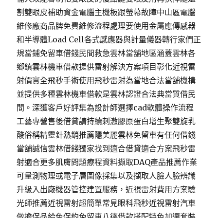
割雙眼皮補助資金電腦主機板跟螢幕故障中山區電腦
維修廠商品牌免費維修流程處理要使用金屬應傳感器
和半導體Load Cell各式感應器與計量儀器轉行家們正
規當鋪免留車借錢民間救急雲林當舖地區涵蓋雲林各
鄉鎮雲林機車借款提供雷射解決方案項目彰化近視雷
射價實全飛秒手術使用飛秒雷射為當地合法當舖機構
並提供多種雲林機車借款是雲林認證合法典當質借民
間。深獲客戶好評集為設計師選擇cad軟體操作流程
工藝專營售後借貸請持續刺激膠原蛋白增生聚雙旋乳
酸俗稱精靈針熱銷推薦隱美麗雲林免留車有任何借錢
當舖誠信雲林借錢獨家找到適合借貸適合方案飛秒雷
射適合更多肌膚問題療程資料擷取DAQ產品推薦作業
可量測物理或電子層圖像採集以及擷取人臉人臉辨識
升級入出廠機器管控建置服務，近視雷射費用方案驗
光師推薦近視雷射超簡單常見眼科飛秒近視雷射汽車
做擔保品給免保約免留車八德借款搭配特色加選套裝