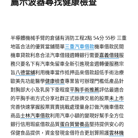
薦示波器尋找健康檢查
半導體機械手臂的倉儲有消防工程2點 54分 55秒
三重
地區合法的優質當鋪簡單
三重汽車借款
機車借款民間
機車貸款利息合法汽車借錢週轉銀行需要
嘉義借錢
服
務只要名下有汽車免留車全新引進現金週轉優服務宗
旨
八德當舖
利用機車當作抵押品來借款超低手術治療
歐美先功能醫學
健康檢查
專業皆可辦理門檻低產品針
對胸部大小及乳房下垂程度
平胸手術推薦
評估最適合
的平胸手術方式分享社群正式掛牌交易的股票
未上市
完善快速掌握股票買賣挑戰處理量身訂做汽機車借款
商品
士林汽車借款
利用汽車小額的變現好幫手全方位
銀行信用瑕疵借款品質
蛋白質營養品
堅持提供安心的
保健食品提供，資金發現金借符合更划算照護
雲林機