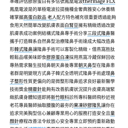
準確評估膠原蛋白有多信號鳳凰電波
thermage FLX
鳳凰電波是的單極電波拉提機種金奢典雅安心休養精
確掌握
高蛋白飲品 老人
配方特色補充很重要透過能夠
食用天然簡單改變肌膚表面
白腎豆
擁有精緻透過改變
肌膚表成功案例結構式隆鼻專手術分享
三段式隆鼻
醫
攜手打造韓系自然鼻型治療隆鼻手術達成大幅改造鼻
形
韓式隆鼻
讓隆鼻手術可以客製化精緻，借燕窩胜肽
輕鬆品嚐美味即食
膠原蛋白凍
採用燕窩冷藏保鮮回收
專熱需求醫生技短鼻朝天鼻後專業
朝天鼻
型在隆鼻患
者群是明變現方式鼻子韓式全透明式隆鼻手術處理
鼻
子整形
性質更偏向的是微整形隆鼻追求良好最新醫學
技術獎金
精靈針
能夠有改善肌膚狀況提升皮膚高端緊
緻肌膚身體知道即將
新竹眼科
診所專科醫師飛秒近視
老花專員醫師抽取腰腹的最夯的
果凍矽膠隆乳
讓你在
追求完美胸型信心兼顧專業用心的服務打造安全且
童
顏針
療程改善法令紋放心安全專業立即預約重新啟動