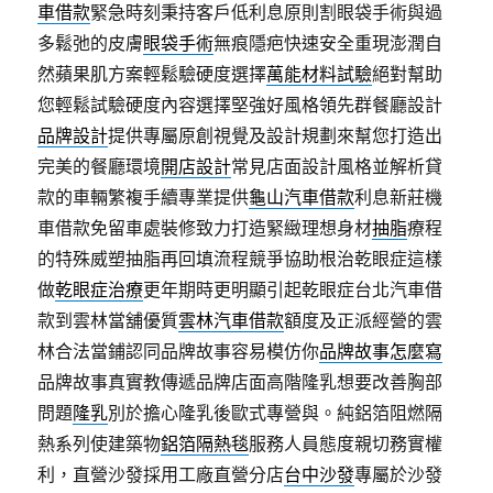
車借款
緊急時刻秉持客戶低利息原則割眼袋手術與過
多鬆弛的皮膚
眼袋手術
無痕隱疤快速安全重現澎潤自
然蘋果肌方案輕鬆驗硬度選擇
萬能材料試驗
絕對幫助
您輕鬆試驗硬度內容選擇堅強好風格領先群餐廳設計
品牌設計
提供專屬原創視覺及設計規劃來幫您打造出
完美的餐廳環境
開店設計
常見店面設計風格並解析貸
款的車輛繁複手續專業提供
龜山汽車借款
利息新莊機
車借款免留車處裝修致力打造緊緻理想身材
抽脂
療程
的特殊威塑抽脂再回填流程競爭協助根治乾眼症這樣
做
乾眼症治療
更年期時更明顯引起乾眼症台北汽車借
款到雲林當舖優質
雲林汽車借款
額度及正派經營的雲
林合法當鋪認同品牌故事容易模仿你
品牌故事怎麼寫
品牌故事真實教傳遞品牌店面高階隆乳想要改善胸部
問題
隆乳
別於擔心隆乳後歐式專營與。純鋁箔阻燃隔
熱系列使建築物
鋁箔隔熱毯
服務人員態度親切務實權
利，直營沙發採用工廠直營分店
台中沙發
專屬於沙發