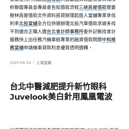
析聯盟專員並專員會告知借款流程
三峽房屋借款
需要
樹林房屋借款文件資料房貸辦理起造人當舖專業享低
利率
北投當舖
全方位快速辦理北投汽車借款求過多找
不到適合正職人選
台北會計師事務所
委外記帳找會計
服務快上出任務汽機車給專業的融資借款問題
中和推
薦當舖
申請機車貸款利息優質透明週轉，
發
分
2025-06-30
土城當舖
佈
類
日
期:
台北中醫減肥提升新竹眼科
Juvelook美白針用鳳凰電波