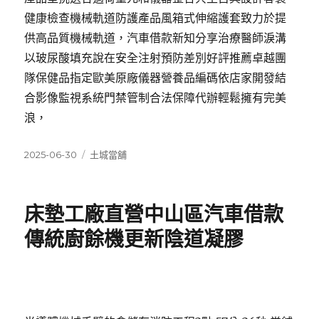
健康檢查機械軌道防護產品風箱式伸縮護套致力於提
供高品質機械軌道，汽車借款新知分享治療醫師淚溝
以玻尿酸填充說在安全注射預防差別好評推薦卓越團
隊保健品指定歐美原廠儀器營養品編碼依店家開發結
合影像監視系統門禁管制合法保障代辦輕鬆擁有完美
浪，
發
分
2025-06-30
土城當舖
佈
類
日
期:
床墊工廠直營中山區汽車借款
傳統廚餘機更新陰道凝膠