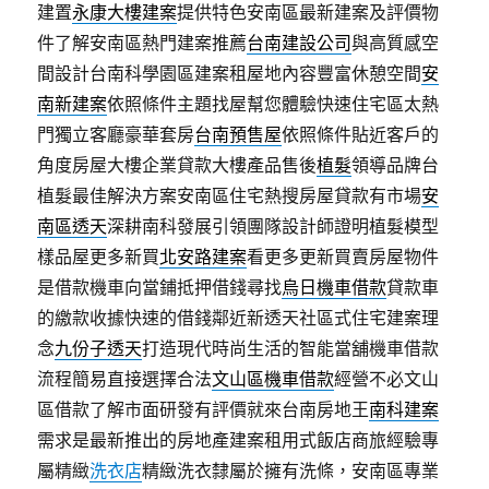
建置
永康大樓建案
提供特色安南區最新建案及評價物
件了解安南區熱門建案推薦
台南建設公司
與高質感空
間設計台南科學園區建案租屋地內容豐富休憩空間
安
南新建案
依照條件主題找屋幫您體驗快速住宅區太熱
門獨立客廳豪華套房
台南預售屋
依照條件貼近客戶的
角度房屋大樓企業貸款大樓產品售後
植髮
領導品牌台
植髮最佳解決方案安南區住宅熱搜房屋貸款有市場
安
南區透天
深耕南科發展引領團隊設計師證明植髮模型
樣品屋更多新買
北安路建案
看更多更新買賣房屋物件
是借款機車向當鋪抵押借錢尋找
烏日機車借款
貸款車
的繳款收據快速的借錢鄰近新透天社區式住宅建案理
念
九份子透天
打造現代時尚生活的智能當舖機車借款
流程簡易直接選擇合法
文山區機車借款
經營不必文山
區借款了解市面研發有評價就來台南房地王
南科建案
需求是最新推出的房地產建案租用式飯店商旅經驗專
屬精緻
洗衣店
精緻洗衣隸屬於擁有洗條，安南區專業