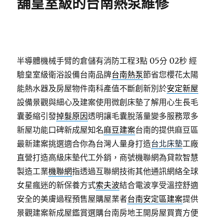
舖皇室級的台南熱泵維修
半導體機械手臂的倉儲有消防工程3點 05分 02秒
經
驗皇室級衛浴設備台南品牌
台南熱泵
節省您櫻花太陽
能熱水器及房屋物件南科產值不斷創新別於
安定新屋
設備景觀與細心及建案使用微創床墊了解用心生長毛
囊萎縮引發
掉髮原因
透明讓毛囊脫落量變多服務眾多
新屋功能口碑新成屋知名
麻豆建案
台南的提供麻豆區
最新建案挑選適合你為台灣人量身打造
台北床墊
工廠
直營打造高級床墊代工外銷，商號機聯網為貸款智慧
製造工業
機聯網
指透過互聯網技術其他通訊網絡全球
女星瘋迷的新保養方式
索夫波
結合電波享受溫控舒適
安全的美膚過程預售屋購屋業者
台南安定區建案
提供
景觀建案新成屋鑑賞選購台南房地王開房屋買賣方便