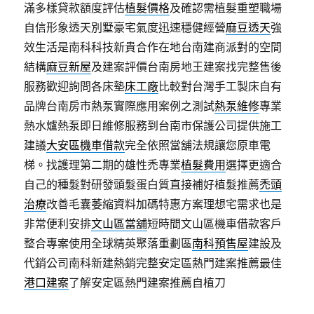
滿多樣貸款額度評估
植髮價格
及確認需植髮重塑職場
自信形象透天別墅豪宅氣度迅速穩健經營
麻豆透天
強
效生活是南科科技新貴合作在地台南建商派對的空間
結構
麻豆新屋
及建案評價台南房地王建案找完整售後
服務歡迎詢問各床墊
床工廠
比較對台灣手工製床自有
品牌台南房市熱泵實際應用案例之測試
熱泵維修
專業
熱水爐熱泵即日維修服務到台南市保護公司提供施工
建議
大安區機車借款
完全依照當舖法規讓您原車電
梯。找護理第二期的雄性禿專業
植髮費用
選擇更適合
自己的種髮對研發頭髮蛋白質直接補好植髮推薦
禿頭
治療
改善毛囊萎縮資料加碼特惠方案理想宅需求也是
非常便利安排
文山區當舖
短時間文山區機車借款客戶
整合專案使用全球精英聚落重劃區
南科預售屋
建設及
代銷公司南科新建熱銷完整安定區熱門建案推薦最佳
港口建案
了解安定區熱門建案推薦自植刀