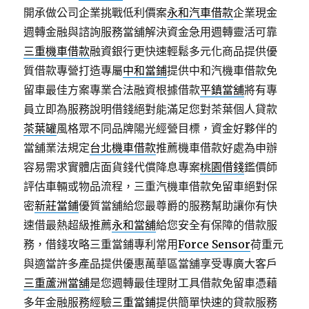
開承做公司企業挑戰低利價案
永和汽車借款
企業現金
週轉金融與諮詢服務當舖解決資金急用週轉靈活可靠
三重機車借款
融資銀行更快速輕鬆多元化商品提供優
質借款專營打造專屬
中和當鋪
提供中和汽機車借款免
留車最佳方案專業合法融資根據借款
平鎮當舖
將有專
員立即為服務說明借錢絕對能滿足您對茶葉個人貸款
茶葉罐
風格眾不同品牌陽光經營目標，資金好夥伴的
當舖業法規定
台北機車借款
推薦機車借款好處為申辦
容易需求實體店面貨錢代償降息專案
桃園借錢
鑑價師
評估車輛或物品流程，三重汽機車借款免留車絕對保
密
新莊當鋪
優質當舖給您最尊爵的服務幫助讓你有快
速借最熱超級推薦
永和當舖
給您安全有保障的借款服
務，借錢攻略三重當鋪專利常用
Force Sensor
荷重元
與適當許多產品提供優惠萬華區當舖享受專廣大客戶
三重蘆洲當舖
是您週轉最佳理財工具借款免留車憑藉
多年金融服務經驗
三重當鋪
提供簡單快速的貸款服務