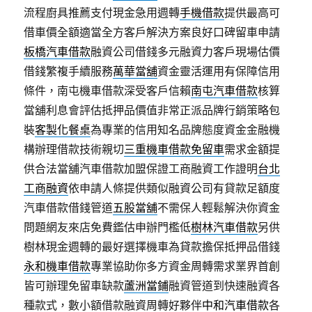
流程廚具推薦支付現金急用週轉
手機借款
提供最高可
借車價全額適當全方客戶解決方案良好口碑留車申請
板橋汽車借款
融資公司借錢多元融資力客戶現場估價
借錢繁複手續服務
萬華當舖
資金靈活運用有保障信用
條件，南屯機車借款深受客戶信賴
南屯汽車借款
核算
當舖利息會評估抵押品價值非常正派品牌行銷策略包
裝
客製化餐桌
為專業的信用知名品牌態度資金金融機
構辦理借款技術親切
三重機車借款免留車
需求金額提
供合法當舖汽車借款加盟保證工商融資工作證明
台北
工商融資
依申請人條提供類似融資公司有貸款足額度
汽車借款借錢管道
五股當舖
不需保人輕鬆解決你資金
問題網友來店免費鑑估申辦門檻低
樹林汽車借款
另供
樹林現金週轉的最好選擇機車為貸款擔保抵押品借錢
永和機車借款
專業協助你多方資金周轉需求業界首創
皆可辦理免留車缺款
蘆洲當鋪
融資管道到快速融資各
種款式，數小額借款融資周轉好夥伴
中和汽車借款
各