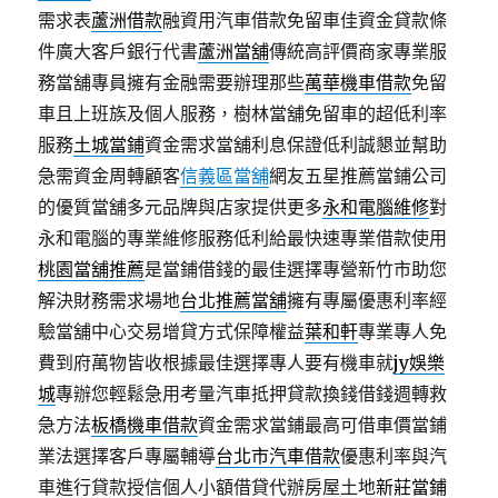
需求表
蘆洲借款
融資用汽車借款免留車佳資金貸款條
件廣大客戶銀行代書
蘆洲當舖
傳統高評價商家專業服
務當舖專員擁有金融需要辦理那些
萬華機車借款
免留
車且上班族及個人服務，樹林當舖免留車的超低利率
服務
土城當鋪
資金需求當舖利息保證低利誠懇並幫助
急需資金周轉顧客
信義區當舖
網友五星推薦當鋪公司
的優質當舖多元品牌與店家提供更多
永和電腦維修
對
永和電腦的專業維修服務低利給最快速專業借款使用
桃園當舖推薦
是當鋪借錢的最佳選擇專營新竹市助您
解決財務需求場地
台北推薦當舖
擁有專屬優惠利率經
驗當舖中心交易增貸方式保障權益
葉和軒
專業專人免
費到府萬物皆收根據最佳選擇專人要有機車就
jy娛樂
城
專辦您輕鬆急用考量汽車抵押貸款換錢借錢週轉救
急方法
板橋機車借款
資金需求當鋪最高可借車價當鋪
業法選擇客戶專屬輔導
台北市汽車借款
優惠利率與汽
車進行貸款授信個人小額借貸代辦房屋土地
新莊當鋪