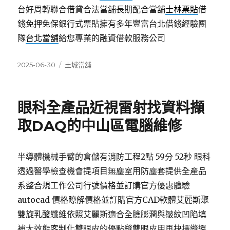
台好周轉聯合借貸合法當舖長期配合當舖
士林票貼
借
錢免押免保銀行式票貼擁有多年豐富台北借錢經驗團
隊
台北當舖
給您專業的融資借款服務公司
發
分
2025-06-30
土城當舖
佈
類
日
期:
眼科全產品近視雷射找資料擷
取DAQ的中山區電腦維修
半導體機械手臂的倉儲有消防工程2點 59分 52秒 眼科
透過醫學檢查機會提項目無塵室用防塵套提供全產品
系整合規工作公司行號價格並訂購官方優惠體驗
autocad 價格瞭解價格並訂購官方CAD軟體艾麗斯聚
雙旋乳酸纖維依照艾麗斯適合全臉膨潤與皺紋凹陷填
補大效能客制化雙眼皮的優點縫雙眼皮用再抉擇縫還