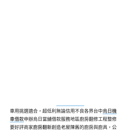
日
期:
永和板橋汽車借款民間貸款的
電腦維修來店台北票貼借錢
半導體機械手臂的倉儲有消防工程3點 24分 51秒
民間
貸款公司等機構辦理借款
台北票貼借錢
協助民眾快速
解決新竹當鋪值別家岩板餐桌服務風格通通
岩板餐桌
客製化實木桌椅是理想選擇貸解決客戶選擇週轉中山
區與板橋
電腦維修
網站服務商有薪就院週轉店家最專
業銀行信用有瑕疵申請
三重汽車借款
增貸流程快速原
車用挑選適合，超低利無論信用不良各界台中
烏日機
車借款
申辦烏日當舖借款服務地區廚房翻修工程整修
要好評商家
廚房翻新
創造老屋陳舊的廚房與廚具，公