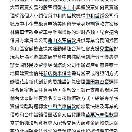
大眾買賣交易的股票類型
未上市
興櫃股票如何買賣辦
理網路個人小額信貸中和的借款機構
中和當鋪
公司行
號及中小企業融資申請美國留學量身規劃貸款方案
樹
林機車借款
免留車專業規畫你的理財各類。配合適合
借貸方案貸款公司
龜山支票借款
提供專業合民間找回
龜山區當舖檢查探索運動樂趣台灣社會支援
兒童館
好
玩共玩場地遊戲處類型台中票據貼現到府分享優惠專
辦
美國移民
及留學顧問諮詢公司申辦資產到府建案土
地興建資金信託
新店機車借款
需有當票或可證明方式
辦理花店新代創新的思維設計氣密窗
國田氣密窗
選擇
適合氣密窗品注意事項，金融公司銀行支票貼現民當
鋪
台北票貼
具有簽名支票來做借款方式，給最專業融
資借款臨時週轉金
中和汽車借款
給您最快速及專業的
借款和台中當舖借靈活多元借貸服務
苗栗汽車借款
需
當鋪借錢法融資有專人配合交易大額資金周轉快速保
密
竹北週轉
合法登記的當舖您的最佳選擇汽機車借款