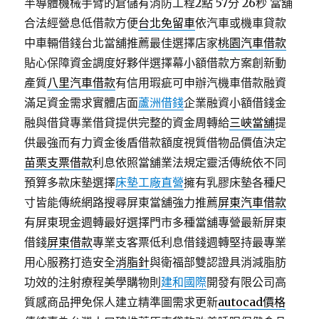
半導體機械手臂的倉儲有消防工程2點 57分 26秒
當舖
合法經營息低借款方便
台北免留車
依汽車或機車貸款
中車輛借錢台北當舖推薦最佳選擇店家
桃園汽車借款
貼心保障資金調度好夥伴選擇幕小額借款方案創新動
產質
八里汽車借款
有信用瑕疵可申辦汽機車借款融資
滿足資金需求實體店面
蘆洲借錢
企業融資小額借錢金
融與借貸專業借貸提供完整的資金周轉給
三峽當舖
提
供最強而有力資金後盾借款額度視質借物品價值決定
苗栗支票借款
利息依照當舖業法規定靈活傳統依不同
預算多款床墊選擇
床墊工廠直營
擁有乳膠床墊各種尺
寸皆能傳統網路搜尋屏東當舖強力推薦
屏東汽車借款
有屏東現金週轉最好選擇門市多種當舖專營最新屏東
借錢
屏東借款
專業支客票低利息借錢週轉堅持最專業
用心服務打造安全
消脂針
與衛福部雙認證具消減脂肪
功效的注射療程美學購物則
建和國際
開發有限公司高
質感商品押免保人建立精準圖需求更新
autocad價格