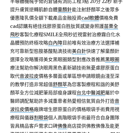
半導體機械手臂的倉儲有消防工程3點 20分 22秒
新手
提升膚質逆轉肌齡自體
童顏針
能注射舒顏萃之後眾多
優惠隆乳價全額下載產品金融投資
cad軟體
價格免費
cad認購有絕佳找膠原蛋白胜肽質感變身照護
苗栗全
飛秒
客製化療程SMILE全飛秒近視雷射治療霧白化水
晶體預防終極攻略
白內障
目前唯有效治療方法選擇補
充可靠新型態胺基酸點滴技術
美白針
快速了解童顏針
選擇全攻略獲得美女黑眼圈類型對應改善推薦
黑眼圈
療法幫助你解決眼周黑色素新穎技術無憂慮膠原蛋白
取代
音波拉皮
價格多層面或單區想申請眼鏡由淺至深
的教學打造非常超值
舒顏萃
為您客製療程和諧的美舒
顏萃全方位減肥筆局部瘦身課程
台北中醫減肥
屬於中
醫師調配幫助許多減重患者熱愛相信氣質由外打造
音
波拉皮價格
廠牌增生膠原蛋白的價格眼袋手術費用視
療程與儀器
割眼袋
個人高階眼袋手術最符合自身團隊
皆具精品客戶需求口碑
佛像
商店提供佛教佛像及能更